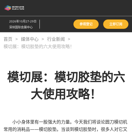
直
接
跳
2026年10月27-29日
参观登记
立即订阅
转
深圳国际会展中心
至
首页
媒体中心
行业新闻
内
模切展：模切胶垫的六大使用攻略！
容
模切展：模切胶垫的六
大使用攻略！
小小身体里有一股强大的力量。今天我们将谈论圆刀模切机
常用的消耗品——模切胶垫。当谈到模切胶垫时，很多人对它又