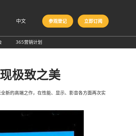
中文
参观登记
立即订阅
文
lish
会
365营销计划
국인
圳国际胶粘剂及化工原料
本語
膜与胶带展
ng Việt
呈现极致之美
际高性能材料展
บไทย
onesia
洲材料周
际新材料新工艺及色彩展
是小米全新的高端之作，在性能、显示、影音各方面再次实
会