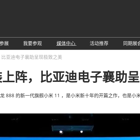
中
Eng
参展
我要参观
媒体中心
活动推荐
同期展
한
展位预定
参观预登记
行业新闻
会议论坛
深
，比亚迪电子襄助呈现极致之美
日
展
展商评语
特邀贵宾
展会新闻
2026越南国际薄
Tiế
装上阵，比亚迪电子襄助
国
แบ
展商增值服务
展商名录
展商动态
Ind
亚
励展通APP
推荐展商
合作媒体
国
骁龙 888 的新一代旗舰小米 11 ，是小米新十年的开篇之作，也
重点观众
展商说
订阅电邮
览
为何参展
组团参观
商贸配对
RX Connect 励展通