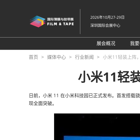
直
接
2026年10月27-29日
跳
深圳国际会展中心
转
至
内
展会概况
我要
容
展会概况
首页
媒体中心
行业新闻
小米11轻装上阵
展品范围
小米11轻
交通住宿
特色展区
日前，小米 11 在小米科技园已正式发布。首发搭载
关于主办方
现全面突破。
包容性和多元化
常见问题解答
展馆平面图