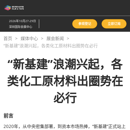
直
接
跳
2026年10月27-29日
参观登记
立即订阅
转
深圳国际会展中心
至
首页
媒体中心
展会新闻
内
“新基建”浪潮兴起，各类化工原材料出圈势在必行
容
“新基建”浪潮兴起，各
类化工原材料出圈势在
必行
前言
2020年，从中央密集部署，到资本市场热捧，“新基建”正式站上