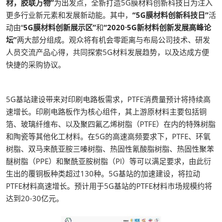
材，胶联万物”
为出发点，全新打造5G膜材料创新科技日为注入
更多行业新元素和发展新动能。其中，
“5G膜材料创新科技日”
活
动由“
5G膜材料创新展示区”
和
“2020·5G新材料创新发展高峰论
坛”
两大部分组成。观众将有机会零距离与布局公司技术、研发
人员交流产品心得，共同探索5G材料发展趋势，以及达成方便
快捷的采购协议。
5G基站建设带来对印刷电路板需求，PTFE消费量预计将持续高
速增长。印刷电路板作为核心组件，其上游原材料主要包括铜
箔、玻璃纤维布、以及聚四氟乙烯树脂（PTFE）在内的特殊树脂
和陶瓷等其他化工材料。在5G的高速高频要求下，PTFE、环氧
树脂、双马来酰亚胺三嗪树脂、热固性氰酸脂树脂、热固性聚苯
醚树脂（PPE）和聚酰亚胺树脂（PI）等可以满足要求，由此衍
生出的覆铜板种类超过130种。5G基站的加速建设，将拉动
PTFE材料高速增长。预计用于5G基站的PTFE材料市场规模约将
达到20-30亿元。