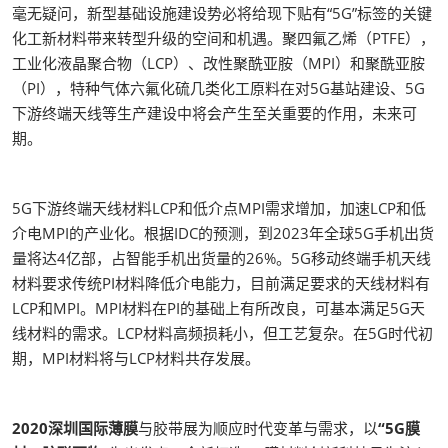
毫无疑问，新型基础设施建设势必将给现下贴有“5G”标签的关键
化工新材料带来转型升级的空间和机遇。聚四氟乙烯（PTFE），
工业化液晶聚合物（LCP）、改性聚酰亚胺（MPI）和聚酰亚胺
（PI），特种气体六氟化硫几类化工原料在对5G基站建设、5G
下游终端天线等生产建设中将会产生至关重要的作用，未来可
期。
5G下游终端天线材料LCP和低介点MPI需求增加，加速LCP和低
介电MPI的产业化。根据IDC的预测，到2023年全球5G手机出货
量将达4亿部，占智能手机出货量的26%。5G移动终端手机天线
材料要求传统PI材料降低介电能力，目前满足要求的天线材料有
LCP和MPI。MPI材料在PI的基础上有所改良，可基本满足5G天
线材料的需求。LCP材料高频损耗小，但工艺复杂。在5G时代初
期，MPI材料将与LCP材料共存发展。
2020深圳国际薄膜
与胶带展为顺应时代变革与需求，以
“5G膜