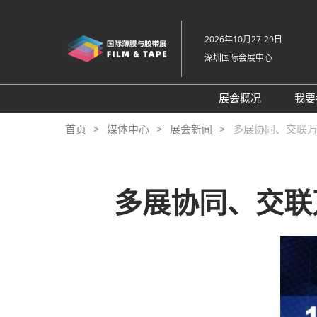
直
接
2026年10月27-29日
跳
深圳国际会展中心
转
至
内
展会概况
我要
容
展会概况
首页
媒体中心
展会新闻
多展协同、交联万
展品范围
交通住宿
多展协同、交联
特色展区
关于主办方
包容性和多元化
常见问题解答
展馆平面图