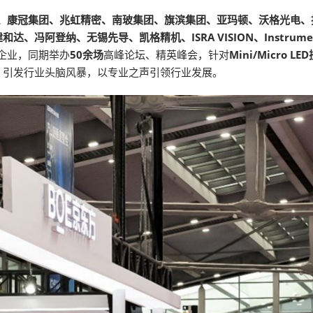
、康冠集团、兆虹精密、南玻集团、旗滨集团、亚玛顿、沃格光电、
冯阿登纳、无锡先导、凯格精机、ISRA VISION、Instrume
部企业，同期举办
50余场
高峰论坛、精英峰会，针对
Mini/Micro
，引发行业头脑风暴，以专业之声引领行业发展。