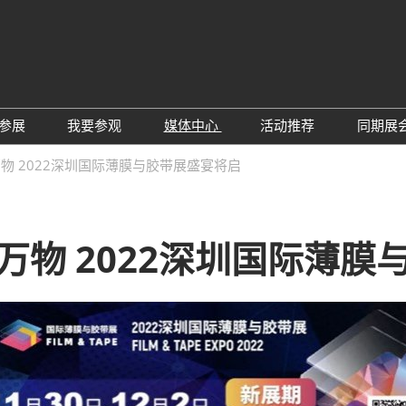
中
Eng
参展
我要参观
媒体中心
活动推荐
同期展
한
展位预定
参观预登记
行业新闻
会议论坛
深
物 2022深圳国际薄膜与胶带展盛宴将启
日
展
展商评语
特邀贵宾
展会新闻
2026越南国际薄
Tiế
国
แบ
展商增值服务
展商名录
展商动态
Ind
亚
万物 2022深圳国际薄膜
励展通APP
推荐展商
合作媒体
国
重点观众
展商说
订阅电邮
览
为何参展
组团参观
商贸配对
RX Connect 励展通