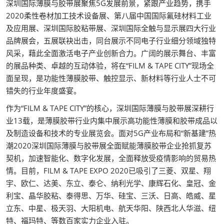
深圳国际薄膜与胶带展聚焦5G发展前景，紧跟产业趋势，携手
2020柔性卷材加工技术设备展、第八届中国国际氟硅材料工业
及应用展、深圳国际胶粘带展、深圳国际全触与显示展四大行业
品牌展会，五展联袂出击，同台展示不同电子行业细分领域独特
风采，藉此全面激活电子产业创新合力。广阔的展示舞台、丰富
的展品种类、卓越的互动体验，将在“FILM & TAPE CITY”现场全
面呈现，是功能性薄膜胶带、触控显示、新材料等行业人士不可
错失的行业年度盛宴。
作为“FILM & TAPE CITY”的核心，深圳国际薄膜与胶带展深耕行
业13载，是薄膜胶带行业内集中展示高功能性薄膜和胶带成品以
及制造设备和技术的专业展览会。面对5G产业布局和“新基建”热
潮2020深圳国际薄膜与胶带展全面赋能薄膜胶带企业抢抓复苏
契机，加速智能化、数字化发展，全面释放受疫情影响的贸易热
情。目前，FILM & TAPE EXPO 2020已吸引了三菱、双星、翔
宇、欧仁、达美、东立、泰仑、纳利光学、康辉石化、皇冠、金
利宝、晶华胶粘、泰得思、万华、硅宝、三沃、日高、皓威、星
立东、中星、极天羽、大阳机电、航天华阳、陕西北人华滋、纽
特、福玛特、等数百家实力企业入驻。