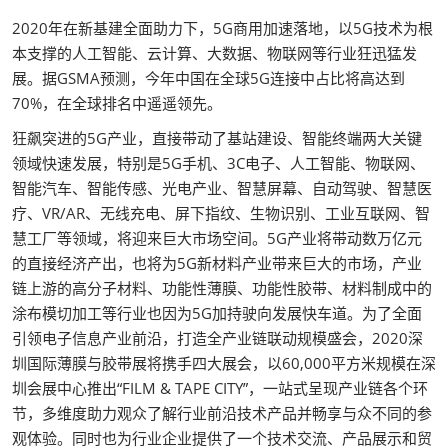
2020年在新基建全面助力下，5G商用加速落地，以5G技术为根
本支撑的人工智能、云计算、大数据、物联网等行业狂迅猛发
展。据GSMA预测，今年中国在全球5G连接中占比将高达到
70%，在全球排名中遥遥领先。
狂飙突进的5G产业，直接带动了基站建设、智能终端两大关键
领域快速发展，特别是5G手机、3C电子、人工智能、物联网、
智能汽车、智能传感、光电产业、智慧屏幕、自动驾驶、智慧医
疗、VR/AR、无线充电、屏下指纹、生物识别、工业互联网、智
慧工厂等领域，将迎来巨大市场空间。5G产业将带动数万亿元
的直接经济产出，也将为5G新材料产业带来巨大的市场，产业
链上游的高分子材料、功能性薄膜、功能性胶带、材料制成中的
涂布模切加工等行业也因为5G加持驶向发展快车道。为了全面
引领电子信息产业前沿，打造全产业链联动规模盛会，2020深
圳国际薄膜与胶带展将携手四大展会，以60,000平方米规模在深
圳会展中心推出“FILM & TAPE CITY”，一站式呈现产业链各个环
节，多维度助力观众了解行业前沿技术产品并畅享与众不同的参
观体验。同时也为行业企业提供了一个技术交流、产品展示和贸