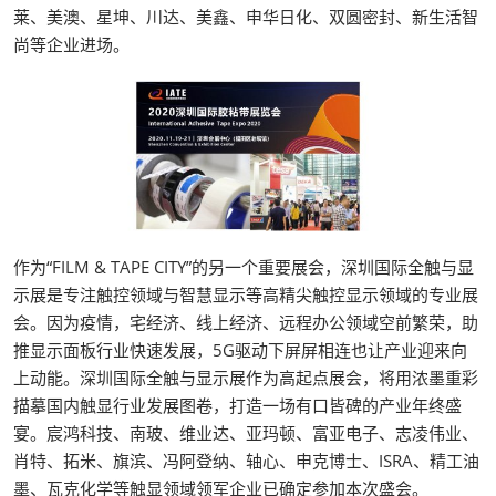
莱、美澳、星坤、川达、美鑫、申华日化、双圆密封、新生活智
尚等企业进场。
作为“FILM & TAPE CITY”的另一个重要展会，深圳国际全触与显
示展是专注触控领域与智慧显示等高精尖触控显示领域的专业展
会。因为疫情，宅经济、线上经济、远程办公领域空前繁荣，助
推显示面板行业快速发展，5G驱动下屏屏相连也让产业迎来向
上动能。深圳国际全触与显示展作为高起点展会，将用浓墨重彩
描摹国内触显行业发展图卷，打造一场有口皆碑的产业年终盛
宴。宸鸿科技、南玻、维业达、亚玛顿、富亚电子、志凌伟业、
肖特、拓米、旗滨、冯阿登纳、轴心、申克博士、ISRA、精工油
墨、瓦克化学等触显领域领军企业已确定参加本次盛会。