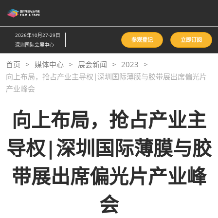
直
接
跳
2026年10月27-29日
参观登记
立即订阅
转
深圳国际会展中心
至
首页
媒体中心
展会新闻
2023
内
向上布局，抢占产业主导权|深圳国际薄膜与胶带展出席偏光片
容
产业峰会
向上布局，抢占产业主
导权|深圳国际薄膜与胶
带展出席偏光片产业峰
会