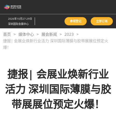
直
接
跳
2026年10月27-29日
参观登记
立即订阅
转
深圳国际会展中心
至
首页
媒体中心
展会新闻
2023
内
捷报| 会展业焕新行业活力 深圳国际薄膜与胶带展展位预定火
容
爆！
捷报| 会展业焕新行业
活力 深圳国际薄膜与胶
带展展位预定火爆！