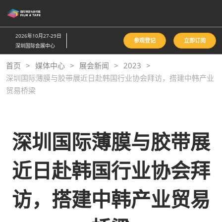
直
接
跳
2026年10月27-29日
参观登记
立即订阅
转
深圳国际会展中心
至
首页
媒体中心
展会新闻
2023
内
深圳国际薄膜与胶带展近日赴韩国行业协会拜访，搭建中韩产业
容
贸易桥梁
深圳国际薄膜与胶带展
近日赴韩国行业协会拜
访，搭建中韩产业贸易