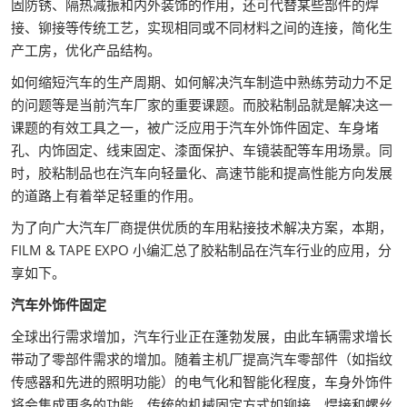
固防锈、隔热减振和内外装饰的作用，还可代替某些部件的焊
接、铆接等传统工艺，实现相同或不同材料之间的连接，简化生
产工房，优化产品结构。
如何缩短汽车的生产周期、如何解决汽车制造中熟练劳动力不足
的问题等是当前汽车厂家的重要课题。而胶粘制品就是解决这一
课题的有效工具之一，被广泛应用于汽车外饰件固定、车身堵
孔、内饰固定、线束固定、漆面保护、车镜装配等车用场景。同
时，胶粘制品也在汽车向轻量化、高速节能和提高性能方向发展
的道路上有着举足轻重的作用。
为了向广大汽车厂商提供优质的车用粘接技术解决方案，本期，
FILM & TAPE EXPO 小编汇总了胶粘制品在汽车行业的应用，分
享如下。
汽车外饰件固定
全球出行需求增加，汽车行业正在蓬勃发展，由此车辆需求增长
带动了零部件需求的增加。随着主机厂提高汽车零部件（如指纹
传感器和先进的照明功能）的电气化和智能化程度，车身外饰件
将会集成更多的功能。传统的机械固定方式如铆接、焊接和螺丝