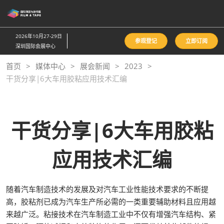
直
接
跳
2026年10月27-29日
参观登记
立即订阅
转
深圳国际会展中心
至
首页
媒体中心
展会新闻
2023
内
干货分享|6大车用胶粘应用技术汇编
容
干货分享|6大车用胶粘
应用技术汇编
随着汽车制造技术的发展及对汽车工业性能技术要求的不断提
高，胶粘剂已成为汽车生产所必需的一类重要辅助材料且应用越
来越广泛。粘接技术在汽车制造工业中不仅有增强汽车结构、紧