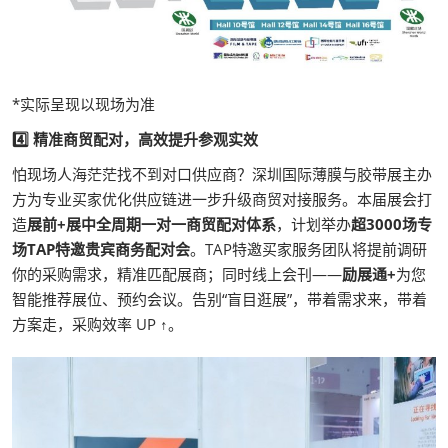
*实际呈现以现场为准
4️⃣ 精准商贸配对，高效提升参观实效
怕现场人海茫茫找不到对口供应商？深圳国际薄膜与胶带展主办
方为专业买家优化供应链进一步升级商贸对接服务。本届展会打
造
展前+展中全周期一对一商贸配对体系
，计划举办
超3000场专
场TAP特邀贵宾商务配对会
。TAP特邀买家服务团队将提前调研
你的采购需求，精准匹配展商；同时线上会刊——
励展通+
为您
智能推荐展位、预约会议。告别“盲目逛展”，带着需求来，带着
方案走，采购效率 UP ↑。