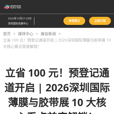
直
接
跳
2026年10月27-29日
参观登记
立即订阅
转
深圳国际会展中心
至
首页
媒体中心
展会新闻
内
立省 100 元！预登记通道开启 | 2026深圳国际薄膜与胶带展 10
容
大核心看点首度解锁！
立省 100 元！预登记通
道开启 | 2026深圳国际
薄膜与胶带展 10 大核