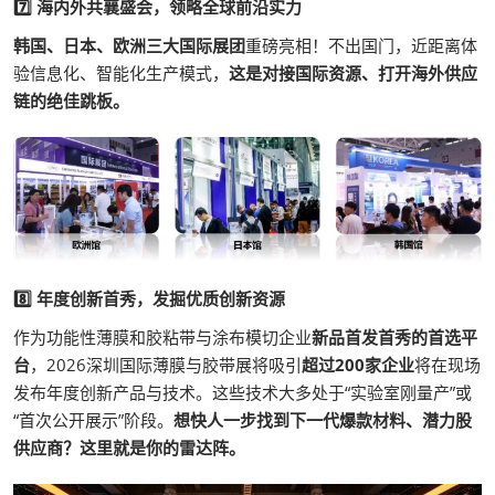
7️⃣ 海内外共襄盛会，领略全球前沿实力
韩国、日本、欧洲三大国际展团
重磅亮相！不出国门，近距离体
验信息化、智能化生产模式，
这是对接国际资源、打开海外供应
链的绝佳跳板。
8️⃣ 年度创新首秀，发掘优质创新资源
作为功能性薄膜和胶粘带与涂布模切企业
新品首发首秀的首选平
台
，2026深圳国际薄膜与胶带展将吸引
超过200家企业
将在现场
发布年度创新产品与技术。这些技术大多处于“实验室刚量产”或
“首次公开展示”阶段。
想快人一步找到下一代爆款材料、潜力股
供应商？这里就是你的雷达阵。