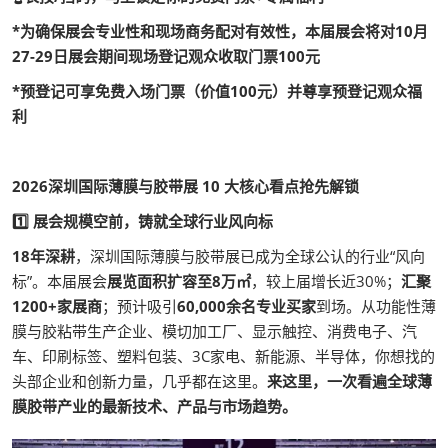
*为确保展会专业性和现场商务配对有效性，本届展会将对10月
27-29日展会期间现场登记观众收取门票100元
*预登记可享免费入场门票（价值100元）并尊享预登记观众福
利
2026深圳国际薄膜与胶带展 10 大核心看点抢先解锁
1️⃣ 展会规模空前，铸就全球行业风向标
18年深耕
，深圳国际薄膜与胶带展已成为全球公认的行业“风向
标”。本届展会
展览面积扩容至8万㎡
，较上届增长近30%；
汇聚
1200+家展商
；预计吸引
60,000余名专业买家
到场。从功能性薄
膜与胶粘带生产企业、模切加工厂、显示触控、消费电子、汽
车、印刷标签、塑料包装、3C家电、新能源、半导体，你想找的
头部企业和创新力量，几乎都在这里。
来这里，一次看遍全球薄
膜胶带产业的最新技术、产品与市场趋势。