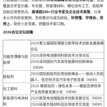
覆盖光学显示膜、车衣膜、热管理材料、模切涂布工艺、胶粘带
创新应用等热点。
邀请超200+行业专家及企业技术高管
，分享
未公开的研发案例、失败教训与成功经验。
听得懂、学得会、用
得上
，助你少走弯路，把握技术窗口期。
2026会议论坛前瞻
2026第七届国际薄膜与胶带技术创新发展高峰
论坛
2026深圳电池膜材料新技术分享论坛
功能性薄膜与胶
2026深圳国际汽车高性能膜材创新峰会
粘带
（NEW)
2026国际胶粘剂应用创新峰会——驱动人形机
胶粘剂
器人、低空经济及汽车电子新变革（NEW)
2026 橡链协同・弹性未来——橡胶及弹性体
化工原料
产业高质量发展沙龙 （NEW)
新能源与电池材
2026新型电池储能技术创新发展论坛（NEW)
料
2026硅基负极材料及应用技术交流会（NEW)