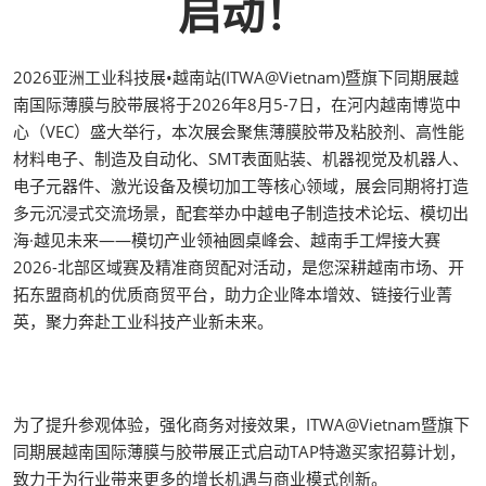
启动！
2026亚洲工业科技展•越南站(ITWA@Vietnam)暨旗下同期展越
南国际薄膜与胶带展将于2026年8月5-7日，在河内越南博览中
心（VEC）盛大举行，本次展会聚焦薄膜胶带及粘胶剂、高性能
材料电子、制造及自动化、SMT表面贴装、机器视觉及机器人、
电子元器件、激光设备及模切加工等核心领域，展会同期将打造
多元沉浸式交流场景，配套举办中越电子制造技术论坛、模切出
海·越见未来——模切产业领袖圆桌峰会、越南手工焊接大赛
2026-北部区域赛及精准商贸配对活动，是您深耕越南市场、开
拓东盟商机的优质商贸平台，助力企业降本增效、链接行业菁
英，聚力奔赴工业科技产业新未来。
为了提升参观体验，强化商务对接效果，ITWA@Vietnam暨旗下
同期展越南国际薄膜与胶带展正式启动TAP特邀买家招募计划，
致力于为行业带来更多的增长机遇与商业模式创新。