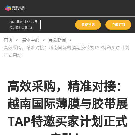
直
接
跳
2026年10月27-29日
参观登记
立即订阅
转
深圳国际会展中心
至
首页
媒体中心
展会新闻
内
高效采购，精准对接：越南国际薄膜与胶带展TAP特邀买家计划
容
正式启动！
高
效采购，精准对接：
越南国际薄膜与胶带展
TAP特邀买家计划正式