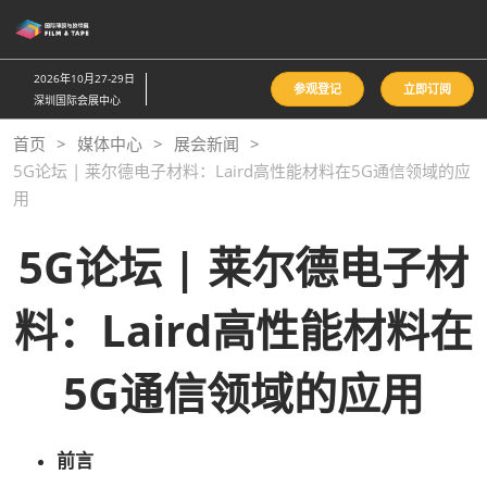
直
接
跳
2026年10月27-29日
参观登记
立即订阅
转
深圳国际会展中心
至
首页
媒体中心
展会新闻
内
5G论坛 | 莱尔德电子材料：Laird高性能材料在5G通信领域的应
容
用
5G论坛 | 莱尔德电子材
料：Laird高性能材料在
5G通信领域的应用
前言