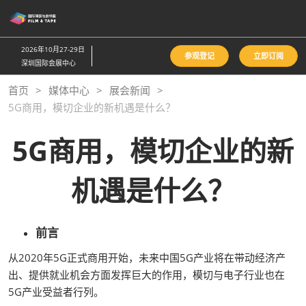
直
接
跳
2026年10月27-29日
参观登记
立即订阅
转
深圳国际会展中心
至
首页
媒体中心
展会新闻
内
5G商用，模切企业的新机遇是什么？
容
5G商用，模切企业的新
机遇是什么？
前言
从2020年5G正式商用开始，未来中国5G产业将在带动经济产
出、提供就业机会方面发挥巨大的作用，模切与电子行业也在
5G产业受益者行列。