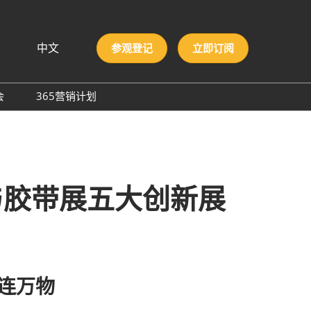
中文
参观登记
立即订阅
文
lish
会
365营销计划
국인
圳国际胶粘剂及化工原料
本語
膜与胶带展
ng Việt
际高性能材料展
บไทย
onesia
洲材料周
膜与胶带展五大创新展
际新材料新工艺及色彩展
会
”连万物