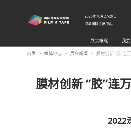
直
接
2026年10月27-29日
跳
深圳国际会展中心
转
至
内
展会概况
我要
容
展会概况
首页
媒体中心
展会新闻
膜材创新 “胶”
展品范围
交通住宿
膜材创新 “胶”连
特色展区
关于主办方
包容性和多元化
常见问题解答
202
展馆平面图