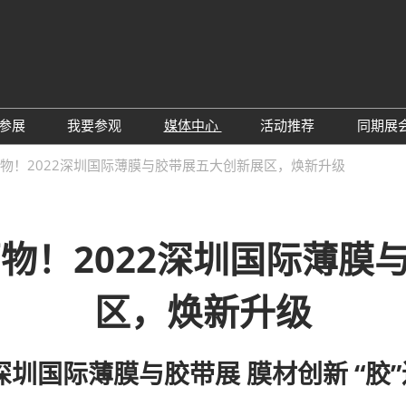
中
Eng
参展
我要参观
媒体中心
活动推荐
同期展
한
展位预定
参观预登记
行业新闻
会议论坛
深
连万物！2022深圳国际薄膜与胶带展五大创新展区，焕新升级
日
展
展商评语
特邀贵宾
展会新闻
2026越南国际薄
Tiế
国
แบ
展商增值服务
展商名录
展商动态
Ind
亚
万物！2022深圳国际薄
励展通APP
推荐展商
合作媒体
国
重点观众
展商说
订阅电邮
览
区，焕新升级
为何参展
组团参观
商贸配对
RX Connect 励展通
2深圳国际薄膜与胶带展 膜材创新 “胶