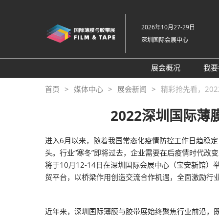
直
接
2026年10月27-29日
跳
深圳国际会展中心
转
至
内
展会概况
我要
容
展会概况
首页
媒体中心
展会新闻
精彩抢先看，20
展品范围
2022深圳国际
交通住宿
特色展区
进入6月以来，随着我国常态化疫情防控工作日趋稳
头。行业“寒冬”即将过去，企业需要在后疫情时代改
关于主办方
将于10月12-14日在深圳国际会展中心（宝安新馆）举办
包容性和多元化
贸平台，以桥梁作用创造交流合作机遇，全面激励行
常见问题解答
展馆平面图
近年来，深圳国际薄膜与胶带展始终聚焦行业前沿，