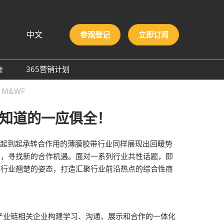
中文
参观登记
立即订阅
文
lish
会
365营销计划
국인
圳国际胶粘剂及化工原料
M&WF
本語
膜与胶带展
ng Việt
想知道的一应俱全！
际高性能材料展
บไทย
onesia
洲材料周
道起到起承转合作用的薄膜胶带行业同样展现出回暖势
际新材料新工艺及色彩展
需，寻找新的合作机遇。面对一系列行业共性话题，即
会
22）将以行业翘楚的姿态，打造汇聚行业前沿热点的综合性商
产业链相关企业构建学习、沟通、展示和合作的一体化