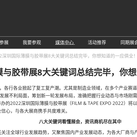
中
Eng
参展
我要参观
媒体中心
活动推荐
同期展
한
展位预定
参观预登记
行业新闻
会议论坛
深
22深圳国际薄膜与胶带展8大关键词总结完毕，你想知道的一应俱全！
日
展
展商评语
特邀贵宾
展会新闻
2026越南国际薄
Tiế
薄膜与胶带展8大关键词总结完毕，你
国
แบ
展商增值服务
展商名录
展商动态
Ind
亚
励展通APP
推荐展商
合作媒体
定，各行各业掀起了复工复产潮。尤其是制造业领域，在多个产业赛
国
变发展不利局面，筹划新一轮发展布局，准确把握行业动态与市场刚
重点观众
展商说
订阅电邮
览
的2022深圳国际薄膜与胶带展（FILM & TAPE EXPO 20
为何参展
组团参观
业信心，与各大展商携手共度难关。
商贸配对
RX Connect 励展通
八大关键词看懂展会，资讯商机尽在其中
既关注全球行业发展趋势，又聚焦国内产业发展动态，为各大厂商与