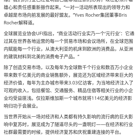
雄心和责任感重新振作起来。“一对一活动所表现出的领导力和
卓越是市场向前发展的最好盟友。”Yves Rocher集团董事Bris
Rocher解释道。
全球展览业协会UFI指出，“商业活动行业实乃一个‘元行业’：它通
过其在世界各地运营的每一个贸易市场和会议场所，在全球范围
内赋能每一个行业，从澳大利亚的机床到欧洲的消费品，从亚洲
的建筑材料到北美的消费电子产品。”
除了创造交易市场，以及每年为全球数千个行业和数百万小企业
带来数千亿美元的商业销售额外，展览还为区域经济带来巨大的
经济价值，每年为主办城市带来3.03亿访客，为当地经济注入了
可观的收入，包括餐馆、交通服务、精品住宿等相关行业的小企
业均受益匪浅。仅拉斯维加斯一个城市就将114亿美元的经济影
响归功于会展业。
当世界开始从一场对经济和人类都有持久影响的流行病的巨大影
响中复苏时，展览成为了隧道尽头的一盏明灯——在经济和行业
社群最需要的时候，提供经济复苏和庆祝重建连接的平台。