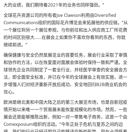
大的业绩，我们期待着2021年的业务也同样强劲。”
全球花卉资源公司的所有者Joe Clawson利用由Diversified
Communications组织的国际花卉博览会来拓展他的供应链。”从
一个展位到另一个展位参观，与你前往和出入供应商工厂所花费
的时间区别很大……在展会上如果你不喜欢你看到的东西，你就
继续前进。”
确保健康与安全仍然是展览业的首要任务，展会行业采取了审慎
和协作的方法，以在恢复面对面展会体验时保持一致和严谨。全
球领先企业共同制定了一套全行业、并经医学审查的安全展会方
法，即全面安全标准，并已在今年的全球展会上有效实施，进一
步增强人们对经济重新开放后成功、安全地回归B2B商业机会的
信心。
欧洲是继北美和中国大陆之后的第三大展览市场，也是自新冠疫
情开始以来唯一一个贸易展未能恢复规模化的市场。然而，一些
展会还是能够推陈出新，例如一对一零售电子商务，这是一个由
Comexposium组织的活动。”今年正处于危机与复苏之间的边
缘。我们的行业已经证明自己能够适应新的形势，现在必须怀着