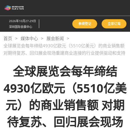
直
接
跳
2026年10月27-29日
参观登记
立即订阅
转
深圳国际会展中心
至
首页
媒体中心
展会新闻
内
全球展览会每年缔结4930亿欧元（5510亿美元）的商业销售额
容
对期待复苏、回归展会现场重建商业连接的行业提供驱动和支持
全球展览会每年缔结
4930亿欧元（5510亿美
元）的商业销售额 对期
待复苏、回归展会现场