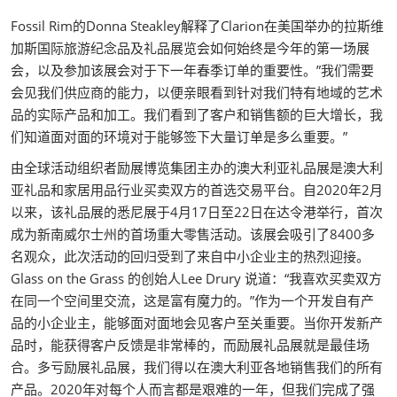
Fossil Rim的Donna Steakley解释了Clarion在美国举办的拉斯维
加斯国际旅游纪念品及礼品展览会如何始终是今年的第一场展
会，以及参加该展会对于下一年春季订单的重要性。”我们需要
会见我们供应商的能力，以便亲眼看到针对我们特有地域的艺术
品的实际产品和加工。我们看到了客户和销售额的巨大增长，我
们知道面对面的环境对于能够签下大量订单是多么重要。”
由全球活动组织者励展博览集团主办的澳大利亚礼品展是澳大利
亚礼品和家居用品行业买卖双方的首选交易平台。自2020年2月
以来，该礼品展的悉尼展于4月17日至22日在达令港举行，首次
成为新南威尔士州的首场重大零售活动。该展会吸引了8400多
名观众，此次活动的回归受到了来自中小企业主的热烈迎接。
Glass on the Grass 的创始人Lee Drury 说道：“我喜欢买卖双方
在同一个空间里交流，这是富有魔力的。”作为一个开发自有产
品的小企业主，能够面对面地会见客户至关重要。当你开发新产
品时，能获得客户反馈是非常棒的，而励展礼品展就是最佳场
合。多亏励展礼品展，我们得以在澳大利亚各地销售我们的所有
产品。2020年对每个人而言都是艰难的一年，但我们完成了强