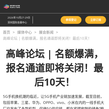
直
接
跳
2026年10月27-29日
参观登记
立即订阅
转
深圳国际会展中心
至
首页
媒体中心
展会新闻
内
高峰论坛 | 名额爆满，报名通道即将关闭！最后10天！
容
高峰论坛 | 名额爆满，
报名通道即将关闭！最
后10天！
5G手机换机潮的临近，让5G手机产业链加速发展，截至目前，
包括苹果、三星、华为、OPPO、vivo、小米在内的一线手机大
厂均发布了多款机型。促使5G供应链，都在紧锣密鼓的储备“粮