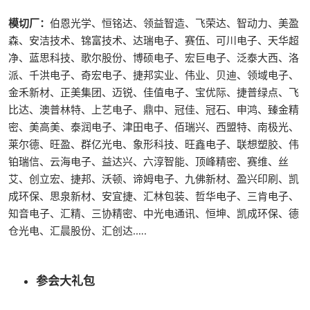
模切厂：
伯恩光学、恒铭达、领益智造、飞荣达、智动力、美盈
森、安洁技术、锦富技术、达瑞电子、赛伍、可川电子、天华超
净、蓝思科技、歌尔股份、博硕电子、宏巨电子、泛泰大西、洛
派、千洪电子、奇宏电子、捷邦实业、伟业、贝迪、领域电子、
金禾新材、正美集团、迈锐、佳值电子、宝优际、捷普绿点、飞
比达、澳普林特、上艺电子、鼎中、冠佳、冠石、申鸿、臻金精
密、美高美、泰润电子、津田电子、佰瑞兴、西盟特、南极光、
莱尔德、旺盈、群亿光电、象形科技、旺鑫电子、联想塑胶、伟
铂瑞信、云海电子、益达兴、六淳智能、顶峰精密、赛维、丝
艾、创立宏、捷邦、沃顿、谛姆电子、九佛新材、盈兴印刷、凯
成环保、思泉新材、安宜捷、汇林包装、哲华电子、三肯电子、
知音电子、汇精、三协精密、中光电通讯、恒坤、凯成环保、德
仓光电、汇晨股份、汇创达.….
参会大礼包