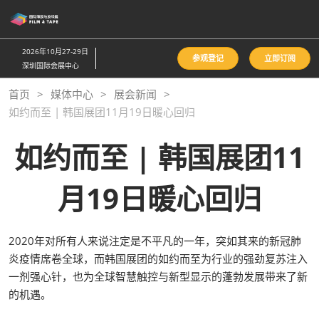
直
接
跳
2026年10月27-29日
参观登记
立即订阅
转
深圳国际会展中心
至
首页
媒体中心
展会新闻
内
如约而至 | 韩国展团11月19日暖心回归
容
如约而至 | 韩国展团11
月19日暖心回归
2020年对所有人来说注定是不平凡的一年，突如其来的新冠肺
炎疫情席卷全球，而韩国展团的如约而至为行业的强劲复苏注入
一剂强心针，也为全球智慧触控与新型显示的蓬勃发展带来了新
的机遇。