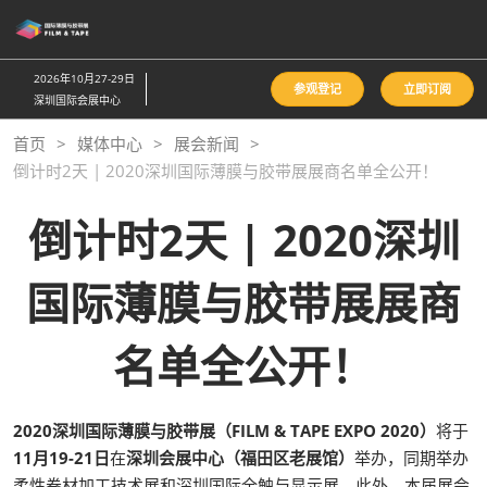
直
接
跳
2026年10月27-29日
参观登记
立即订阅
转
深圳国际会展中心
至
首页
媒体中心
展会新闻
内
倒计时2天 | 2020深圳国际薄膜与胶带展展商名单全公开！
容
倒计时2天 | 2020深圳
国际薄膜与胶带展展商
名单全公开！
2020深圳国际薄膜与胶带展（FILM & TAPE EXPO 2020）
将于
11月19-21日
在
深圳会展中心（福田区老展馆）
举办，同期举办
柔性卷材加工技术展和深圳国际全触与显示展。此外，本届展会