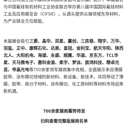
与中国氟硅有机材料工业协会联合举办第八届中国国际氟硅材料
工业及应用展览会（CIFSIE），从源头提供尖端领域先导材料，
为产业链全方位赋能。
本届展会吸引
三菱、晶华、双星、赢创、三房巷、翔宇、万华、
羽玺、正中、康辉石化、达美、皇冠、金利宝、航天华阳、陕西
北人、大阳机电、海望、永盛、顺翼、华滋、京东方、TCL华
星、天马微电子、惠科金渝、柔宇、梦派、宸鸿科技、精卓光
显、帝晶光电
等700余家领军展商集中亮相，全面展示来自薄膜
胶带、涂布模切领域的新材料、新设备、新技术，共同带动了薄
膜、胶带、高分子材料、涂布模切、化工原材料等材料市场迎来
新机遇。
700余家展商蓄势待发
扫码查看完整版展商名单