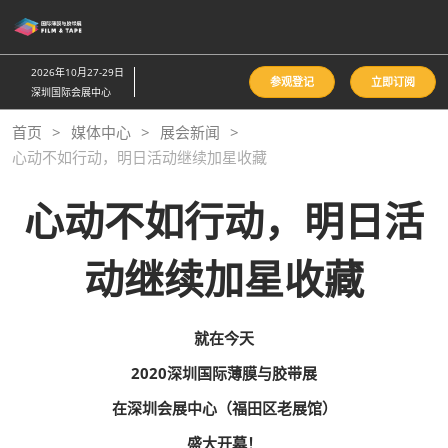
直
接
跳
2026年10月27-29日
参观登记
立即订阅
转
深圳国际会展中心
至
首页
媒体中心
展会新闻
内
心动不如行动，明日活动继续加星收藏
容
心动不如行动，明日活
动继续加星收藏
就在今天
2020深圳国际薄膜与胶带展
在深圳会展中心（福田区老展馆）
盛大开幕！