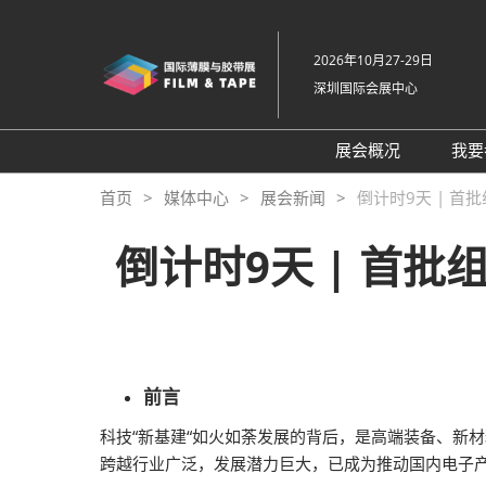
直
接
2026年10月27-29日
跳
深圳国际会展中心
转
至
内
展会概况
我要
容
展会概况
首页
媒体中心
展会新闻
倒计时9天 | 首
展品范围
倒计时9天 | 首
交通住宿
特色展区
关于主办方
包容性和多元化
前言
常见问题解答
科技“新基建“如火如荼发展的背后，是高端装备、新
展馆平面图
跨越行业广泛，发展潜力巨大，已成为推动国内电子