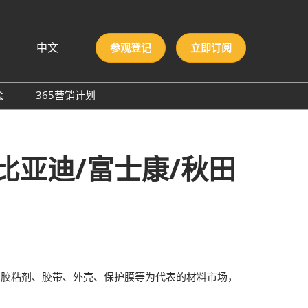
中文
参观登记
立即订阅
文
lish
会
365营销计划
국인
圳国际胶粘剂及化工原料
本語
膜与胶带展
ng Việt
比亚迪/富士康/秋田
际高性能材料展
บไทย
onesia
洲材料周
际新材料新工艺及色彩展
会
、胶粘剂、胶带、外壳、保护膜等为代表的材料市场，