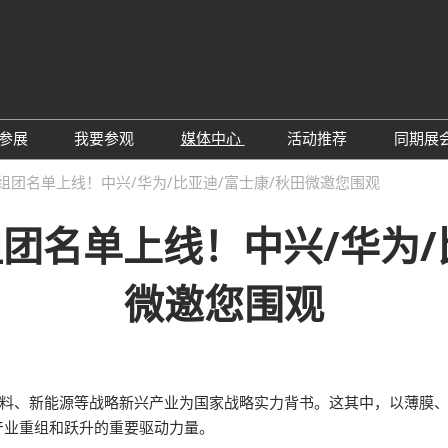
中
Eng
参展
我要参观
媒体中心
活动推荐
同期展
한
展位预定
参观预登记
行业新闻
会议论坛
深
批组团名单上线！中兴/华为/比亚迪/富士康/秋田微邀您围观
日
展
展商评语
特邀贵宾
展会新闻
2026越南国际薄
Tiế
批组团名单上线！中兴/华为/
国
แบ
展商增值服务
展商名录
展商动态
Ind
亚
励展通APP
推荐展商
合作媒体
微邀您围观
国
重点观众
展商说
订阅电邮
览
为何参展
组团参观
商贸配对
RX Connect 励展通
材料、新能源等战略新兴产业为国家战略实力背书。这其中，以薄膜
产业重组和跃升的重要驱动力量。