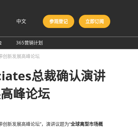
中文
参观登记
立即订阅
文
lish
会
365营销计划
국인
圳国际胶粘剂及化工原料
膜与胶带创新发展高峰论坛
本語
膜与胶带展
ng Việt
ociates总裁确认演讲
际高性能材料展
บไทย
onesia
洲材料周
展高峰论坛
际新材料新工艺及色彩展
会
带创新发展高峰论坛”，演讲议题为“
全球离型市场概