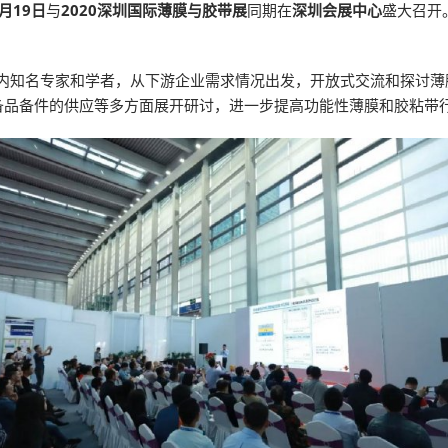
1月19日
与
2020深圳国际薄膜与胶带展
同期在
深圳会展中心
盛大召开
域内知名专家和学者，从下游企业需求情况出发，开放式交流和探讨薄
备品备件的供应等多方面展开研讨，进一步提高功能性薄膜和胶粘带