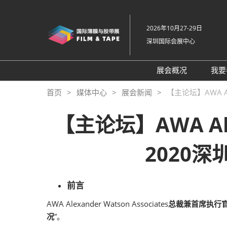
直
接
2026年10月27-29日
跳
深圳国际会展中心
转
至
内
展会概况
我要
容
展会概况
首页
媒体中心
展会新闻
【主论坛】AWA A
展品范围
【主论坛】AWA Ale
交通住宿
特色展区
2020
关于主办方
包容性和多元化
前言
常见问题解答
AWA Alexander Watson Associates
总裁兼首席执行官Co
展馆平面图
况
”。