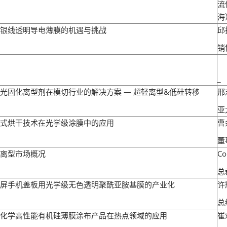
流
海
银线透明导电薄膜的机遇与挑战
邱
销
_
光固化离型剂在模切行业的解决方案 — 超轻离型&低硅转移
邢
亚
式烘干技术在光学级涂膜中的应用
曹
董
离型市场概况
Co
总
屏手机盖板用光学级无色透明聚酰亚胺基膜的产业化
许
总
化学高性能有机硅薄膜涂布产品在热点领域的应用
崔