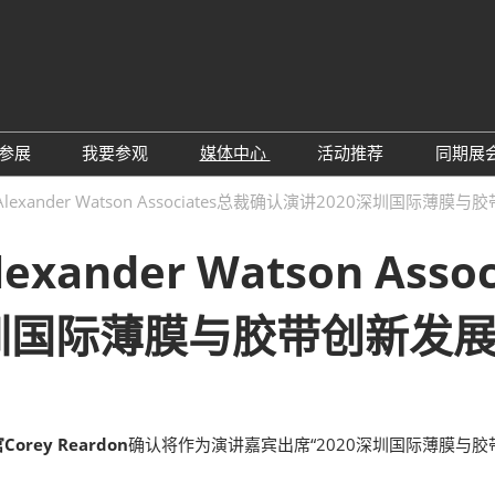
中
Eng
参展
我要参观
媒体中心
活动推荐
同期展
한
展位预定
参观预登记
行业新闻
会议论坛
深
lexander Watson Associates总裁确认演讲2020深圳国际薄
日
展
展商评语
特邀贵宾
展会新闻
2026越南国际薄
Tiế
xander Watson Ass
国
แบ
展商增值服务
展商名录
展商动态
Ind
亚
励展通APP
推荐展商
合作媒体
深圳国际薄膜与胶带创新发
国
重点观众
展商说
订阅电邮
览
为何参展
组团参观
商贸配对
RX Connect 励展通
rey Reardon
确认将作为演讲嘉宾出席“2020深圳国际薄膜与胶