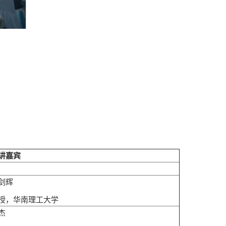
讲嘉宾
剑辉
授，华南理工大学
杰