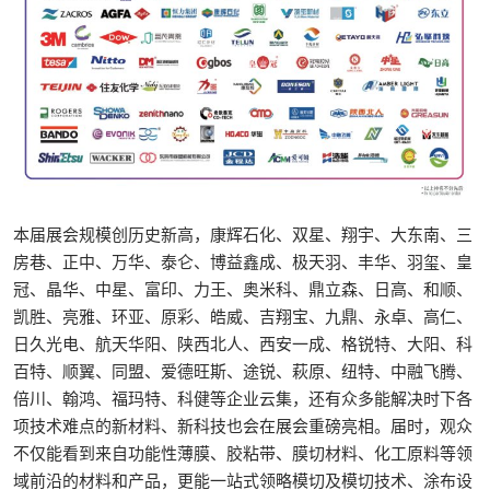
本届展会规模创历史新高，康辉石化、双星、翔宇、大东南、三
房巷、正中、万华、泰仑、博益鑫成、极天羽、丰华、羽玺、皇
冠、晶华、中星、富印、力王、奥米科、鼎立森、日高、和顺、
凯胜、亮雅、环亚、原彩、皓威、吉翔宝、九鼎、永卓、高仁、
日久光电、航天华阳、陕西北人、西安一成、格锐特、大阳、科
百特、顺翼、同盟、爱德旺斯、途锐、萩原、纽特、中融飞腾、
倍川、翰鸿、福玛特、科健等企业云集，还有众多能解决时下各
项技术难点的新材料、新科技也会在展会重磅亮相。届时，观众
不仅能看到来自功能性薄膜、胶粘带、膜切材料、化工原料等领
域前沿的材料和产品，更能一站式领略模切及模切技术、涂布设